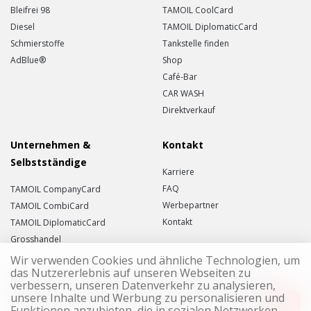
Bleifrei 98
TAMOIL CoolCard
Diesel
TAMOIL DiplomaticCard
Schmierstoffe
Tankstelle finden
AdBlue®
Shop
Café-Bar
CAR WASH
Direktverkauf
Unternehmen &
Kontakt
Selbstständige
Karriere
FAQ
TAMOIL CompanyCard
Werbepartner
TAMOIL CombiCard
Kontakt
TAMOIL DiplomaticCard
Grosshandel
Wir verwenden Cookies und ähnliche Technologien, um
das Nutzererlebnis auf unseren Webseiten zu
Melden Sie sich für den TAMOIL-Newsletter an!
verbessern, unseren Datenverkehr zu analysieren,
unsere Inhalte und Werbung zu personalisieren und
Funktionen anzubieten, die in sozialen Netzwerken